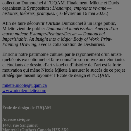
collection Dumouchel à l’UQAM. Finalement, Milette et Davis
organisent le Symposium :
L’estampe, empreinte vivante —
histoires, théories, pratiques.
(16 février au 16 mai 2023.)
Afin de faire découvrir
l’Artiste
Dumouchel à un large public,
Milette vient de publier
Dumouchel impérissable.
Aperçu d’un
œuvre majeur. Estampe-Peinture-Dessin — Dumouchel
Imperishable. An Insight into a Major Body of Work.
Print-
Painting-Drawing
, avec la collaboration de Deslauriers.
Enrichir notre patrimoine culturel par le rayonnement d’un artiste
québécois exceptionnel et faire connaître son œuvre aux étudiantes
et étudiants de dessin, d’art visuel et d’histoire de l’art est la forte
motivation qui mène Nicole Milette à assurer le succès de ce projet
stratégique faisant rayonner l’École de design et l’UQAM.
milette.nicole@uqam.ca
www.nicolemilette.com
École de design de l'UQAM
Adresse civique
1440, rue Sanguinet
Montréal (Québec) Canada H2X 3X9