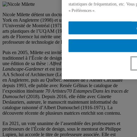
statistiques de fréquentation, etc. Vous
« Préférences ».
Nicole Milette détient un doctorat en architecture de l’Université de
York en Angleterre (1998) et un baccalauréat en architecture de
l’Université de Montréal (1971). Une année de son baccalauréat en
arts plastiques de l’UQAM (1987) passée à l’Académie des beaux-
arts de Florence lui mérite une « grande distinction ». Elle est
professeure de technologie de l’architecture de 1971 à 2004.
Puis en 2005, Milette est invitée à enseigner le dessin informatisé et
traditionnel à l’École de design de l’UQAM. Elle publie en 2012
une édition de sa thèse :
Alfred Parsons R. A. Landscape-Painter as
Landscape-Gardener
et est invité à présenter des conférences à The
AA School of Architecture (Londres), The Broadway Arts Festival
en Angleterre, puis au Québec. Membre de l’Atelier Circulaire
depuis 1993, elle publie avec Renée Gélinas le catalogue de
l’exposition itinérante
70 Artistes/70 Estampes/Dans les traces de
Dumouchel
(2018). Depuis 2016, elle édite avec Ginette
Deslauriers, auteure, le manuscrit maintenant informatisé du
catalogue raisonné d’Albert Dumouchel (1916-1971). La
découverte récente de plusieurs matrices enrichit son contenu.
En 2021, un vote unanime de l’assemblée des professeures et
professeurs de l’École de design, sous le mentorat de Philippe
Lupien, lui accorde le titre de professeure associée. Elle est