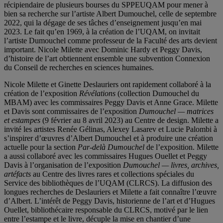
récipiendaire de plusieurs bourses du SPPEUQAM pour mener à
bien sa recherche sur l’artiste Albert Dumouchel, celle de septembre
2022, qui la dégage de ses tâches d’enseignement jusqu’en mai
2023. Le fait qu’en 1969, à la création de l’UQAM, on invitait
l’artiste Dumouchel comme professeur de la Faculté des arts devient
important. Nicole Milette avec Dominic Hardy et Peggy Davis,
d’histoire de l’art obtiennent ensemble une subvention Connexion
du Conseil de recherches en sciences humaines.
Nicole Milette et Ginette Deslauriers ont rapidement collaboré à la
création de l’exposition
Révélations
(collection Dumouchel du
MBAM) avec les commissaires Peggy Davis et Anne Grace. Milette
et Davis sont commissaires de l’exposition
Dumouchel — matrices
et estampes
(9 février au 8 avril 2023) au Centre de design. Milette a
invité les artistes Renée Gélinas, Alexey Lasarev et Lucie Palombi à
s’inspirer d’œuvres d’Albert Dumouchel et à produire une création
actuelle pour la section
Par-delà Dumouchel
de l’exposition. Milette
a aussi collaboré avec les commissaires Hugues Ouellet et Peggy
Davis à l’organisation de l’exposition
Dumouchel — livres, archives,
artéfacts
au Centre des livres rares et collections spéciales du
Service des bibliothèques de l’UQAM (CLRCS). La diffusion des
longues recherches de Deslauriers et Milette a fait connaître l’œuvre
d’Albert. L’intérêt de Peggy Davis, historienne de l’art et d’Hugues
Ouellet, bibliothécaire responsable du CLRCS, motivé par le lien
entre l’estampe et le livre, décuple la mise en chantier d’une