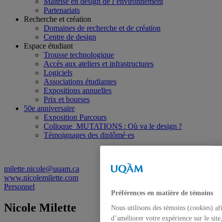
Maîtrise en design de l’environnement
Partenariats
Recherche et création
Domaines de recherche et de création
Centre de design
Espace étudiant
Trousse technologique
Accès aux ateliers et infrastructures
Logiciels
Associations étudiantes
Expositions annuelles
Prix et bourses
50e anniversaire
Exposition Parcours
Colloque MUTATIONS : Où va le design ?
Témoignages des diplômé·es
milette.nicole@uqam.ca
www.nicolemilette.com
Personnel
Préférences en matière de témoins
Nicole Milette
Nous utilisons des témoins (cookies) af
d’améliorer votre expérience sur le site