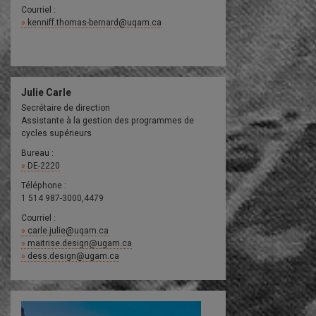
Courriel :
kenniff.thomas-bernard@uqam.ca
Julie Carle
Secrétaire de direction
Assistante à la gestion des programmes de
cycles supérieurs
Bureau :
DE-2220
Téléphone :
1 514 987-3000,4479
Courriel :
carle.julie@uqam.ca
maitrise.design@ugam.ca
dess.design@ugam.ca