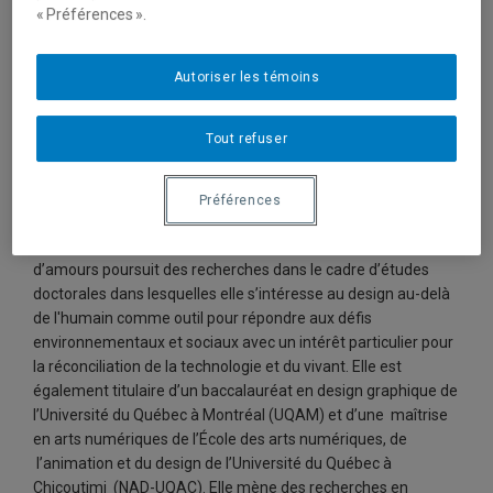
« Préférences ».
Autoriser les témoins
Tout refuser
catherine d’amours est designer et professeure à l’École de
design de l’UQAM (Université du Québec à Montréal) où elle
Préférences
s’implique dans l’axe Design social et pratiques responsables
en design graphique et expériences visuelles. catherine
d’amours poursuit des recherches dans le cadre d’études
doctorales dans lesquelles elle s’intéresse au design au-delà
de l'humain comme outil pour répondre aux défis
environnementaux et sociaux avec un intérêt particulier pour
la réconciliation de la technologie et du vivant. Elle est
également titulaire d’un baccalauréat en design graphique de
l’Université du Québec à Montréal (UQAM) et d’une maîtrise
en arts numériques de l’École des arts numériques, de
l’animation et du design de l’Université du Québec à
Chicoutimi (NAD-UQAC). Elle mène des recherches en