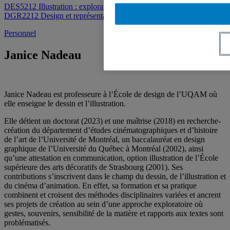
DES5212 Illustration : exploration
DGR2212 Design et représentation humaine
Personnel
Janice Nadeau
Janice Nadeau est professeure à l’École de design de l’UQAM où
elle enseigne le dessin et l’illustration.
Elle détient un doctorat (2023) et une maîtrise (2018) en recherche-
création du département d’études cinématographiques et d’histoire
de l’art de l’Université de Montréal, un baccalauréat en design
graphique de l’Université du Québec à Montréal (2002), ainsi
qu’une attestation en communication, option illustration de l’École
supérieure des arts décoratifs de Strasbourg (2001). Ses
contributions s’inscrivent dans le champ du dessin, de l’illustration et
du cinéma d’animation. En effet, sa formation et sa pratique
combinent et croisent des méthodes disciplinaires variées et ancrent
ses projets de création au sein d’une approche exploratoire où
gestes, souvenirs, sensibilité de la matière et rapports aux textes sont
problématisés.