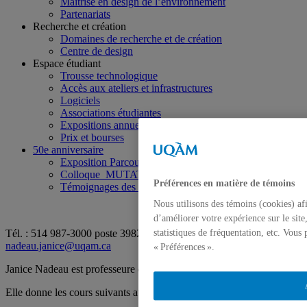
Maîtrise en design de l’environnement
Partenariats
Recherche et création
Domaines de recherche et de création
Centre de design
Espace étudiant
Trousse technologique
Accès aux ateliers et infrastructures
Logiciels
Associations étudiantes
Expositions annuelles
Prix et bourses
50e anniversaire
Exposition Parcours
Colloque MUTATIONS : Où va le design ?
Préférences en matière de témoins
Témoignages des diplômé·es
Nous utilisons des témoins (cookies) af
d’améliorer votre expérience sur le site
Tél. : 514 987-3000 poste 3982
statistiques de fréquentation, etc. Vous
nadeau.janice@uqam.ca
« Préférences ».
Janice Nadeau est professeure depuis 2020.
Elle donne les cours suivants au baccalauréat en design graphique :