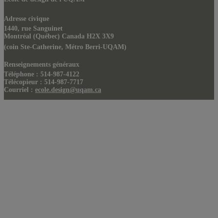
Adresse civique
1440, rue Sanguinet
Montréal (Québec) Canada H2X 3X9
(coin Ste-Catherine, Métro Berri-UQAM)
Renseignements généraux
Téléphone : 514-987-4122
Télécopieur : 514-987-7717
Courriel :
ecole.design@uqam.ca