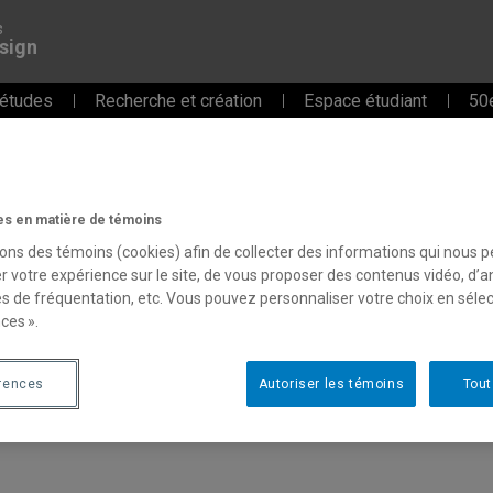
s
sign
études
Recherche et création
Espace étudiant
50e
web
s en matière de témoins
sons des témoins (cookies) afin de collecter des informations qui nous 
r votre expérience sur le site, de vous proposer des contenus vidéo, d’a
es de fréquentation, etc. Vous pouvez personnaliser votre choix en séle
ces ».
rences
Autoriser les témoins
Tout