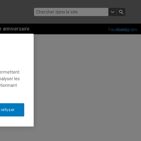
 anniversaire
Facebook
Instagram
permettent
nalyser les
ctionnant
 refuser